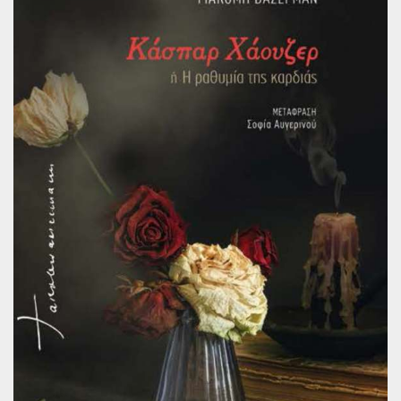
Παγκόσμια Ποίηση
Βιβλία για Παιδιά
Εφηβική Λογοτεχνία
Ελληνικό Θέατρο
Παγκόσμιο Θέατρο
Ιστορία
Βιογραφίες
Ψυχολογία
Εκπαίδευση
Λεξικά
Ημερολόγια