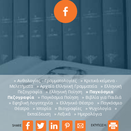
» Ανθολογίες - Γραμματολογίες
» Κριτικά κείμενα -
Μελετήματα
» Αρχαία Ελληνική Γραμματεία
» Ελληνική
Πεζογραφία
» Ελληνική Ποίηση
» Παγκόσμια
Πεζογραφία
» Παγκόσμια Ποίηση
» Βιβλία για Παιδιά
» Εφηβική Λογοτεχνία
» Ελληνικό Θέατρο
» Παγκόσμιο
Θέατρο
» Ιστορία
» Βιογραφίες
» Ψυχολογία
»
Εκπαίδευση
» Λεξικά
» Ημερολόγια
SHARE
ΕΚΤΥΠΩΣΗ