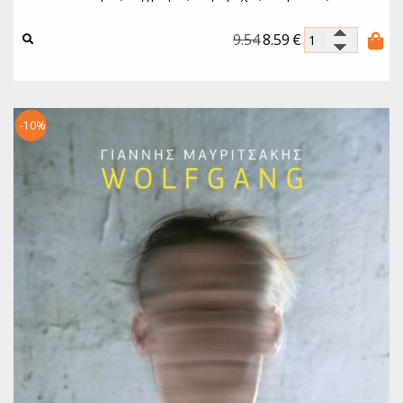
9.54
8.59
€
-10%