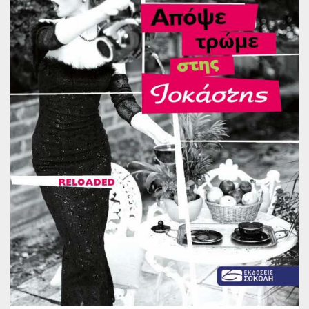
Παγκόσμια Ποίηση
Βιβλία για Παιδιά
Εφηβική Λογοτεχνία
Ελληνικό Θέατρο
Παγκόσμιο Θέατρο
Ιστορία
Βιογραφίες
Ψυχολογία
Εκπαίδευση
Λεξικά
Ημερολόγια