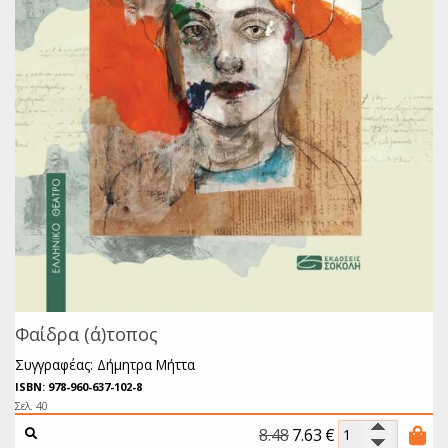
Φαίδρα (ά)τοπος
Συγγραφέας: Δήμητρα Μήττα
ISBN: 978-960-637-102-8
Σελ. 40
8.48
7.63
€