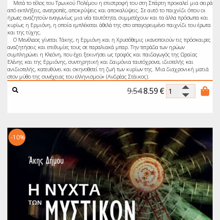
Μετά το τέλος του Τρωικού Πολέμου η επιστροφή του στη Σπάρτη προκαλεί μια σειρά
από εκπλήξεις, ανατροπές, αποκρύψεις και αποκαλύψεις. Σε αυτό το παιχνίδι όπου οι
ήρωες αναζητούν εναγωνίως μια νέα ταυτότητα, συμμετέχουν και τα άλλα πρόσωπα και
κυρίως η Ερμιόνη, η οποία εμπλέκεται άθελά της στο απαγορευμένο παιχνίδι του έρωτα
και της τύχης.
Ο Μενέλαος γίνεται Τάκης, η Ερμιόνη και η Χρυσόθεμις ικανοποιούν τις πρόσκαιρες
αναζητήσεις και επιθυμίες τους σε παραλιακά μπαρ. Την τετράδα των ηρώων
συμπληρώνει η Κλεόνη, που έχει ξεκινήσει ως τροφός και παιδαγωγός της Ωραίας
Ελένης και της Ερμιόνης, συντηρητική και δαιμόνια ταυτόχρονα, ιδιοτελής και
ανιδιοτελής, κατευθύνει και σκηνοθετεί τη ζωή των κυρίων της. Μια διαχρονική ματιά
στον μύθο της συνέχειας του ελληνισμού» (Ανδρέας Στάικος).
9.54
8.59
€
-10%