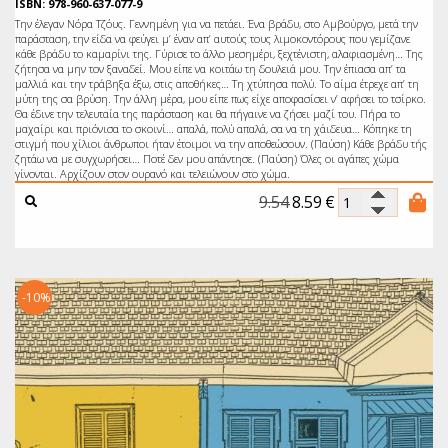
ISBN: 978-960-637-077-9
Την έλεγαν Νόρα Τζόυς. Γεννημένη για να πετάει. Ένα βράδυ, στο Αμβούργο, μετά την
παράσταση, την είδα να φεύγει μ’ έναν απ’ αυτούς τους λιμοκοντόρους που γεμίζανε
κάθε βράδυ το καμαρίνι της. Γύρισε το άλλο μεσημέρι, ξεχτένιστη, αλαφιασμένη… Της
ζήτησα να μην τον ξαναδεί. Μου είπε να κοιτάω τη δουλειά μου. Την έπιασα απ’ τα
μαλλιά και την τράβηξα έξω, στις αποθήκες… Τη χτύπησα πολύ. Το αίμα έτρεχε απ’ τη
μύτη της σα βρύση. Την άλλη μέρα, μου είπε πως είχε αποφασίσει ν’ αφήσει το τσίρκο.
Θα έδινε την τελευταία της παράσταση και θα πήγαινε να ζήσει μαζί του. Πήρα το
μαχαίρι και πριόνισα το σκοινί… απαλά, πολύ απαλά, σα να τη χάιδευα… Κόπηκε τη
στιγμή που χίλιοι άνθρωποι ήταν έτοιμοι να την αποθεώσουν. (Παύση) Κάθε βράδυ τής
ζητάω να με συγχωρήσει… Ποτέ δεν μου απάντησε. (Παύση) Όλες οι αγάπες χώμα
γίνονται. Αρχίζουν στον ουρανό και τελειώνουν στο χώμα.
9.54
8.59
€
-10%