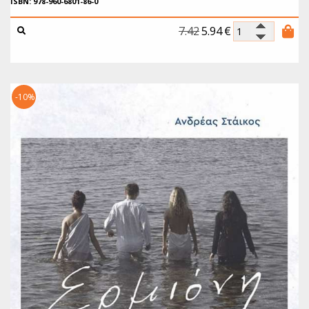
ISBN: 978-960-6801-86-0
7.42
5.94
€
-10%