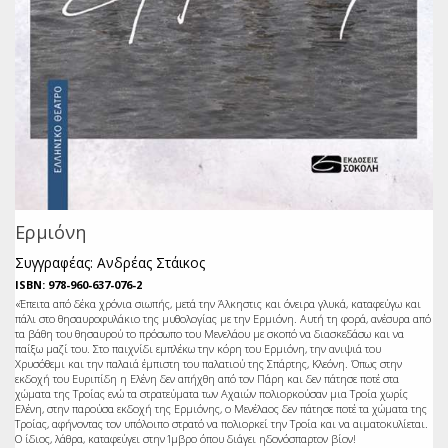
Ερμιόνη
Συγγραφέας: Ανδρέας Στάικος
ISBN: 978-960-637-076-2
«Έπειτα από δέκα χρόνια σιωπής, μετά την Άλκηστις και όνειρα γλυκά, καταφεύγω και
πάλι στο θησαυροφυλάκιο της μυθολογίας με την Ερμιόνη. Αυτή τη φορά, ανέσυρα από
τα βάθη του θησαυρού το πρόσωπο του Μενελάου με σκοπό να διασκεδάσω και να
παίξω μαζί του. Στο παιχνίδι εμπλέκω την κόρη του Ερμιόνη, την ανιψιά του
Χρυσόθεμι και την παλαιά έμπιστη του παλατιού της Σπάρτης, Κλεόνη. Όπως στην
εκδοχή του Ευριπίδη η Ελένη δεν απήχθη από τον Πάρη και δεν πάτησε ποτέ στα
χώματα της Τροίας ενώ τα στρατεύματα των Αχαιών πολιορκούσαν μια Τροία χωρίς
Ελένη, στην παρούσα εκδοχή της Ερμιόνης, ο Μενέλαος δεν πάτησε ποτέ τα χώματα της
Τροίας, αφήνοντας τον υπόλοιπο στρατό να πολιορκεί την Τροία και να αιματοκυλίεται.
Ο ίδιος, λάθρα, καταφεύγει στην Ίμβρο όπου διάγει ηδονόσπαρτον βίον!