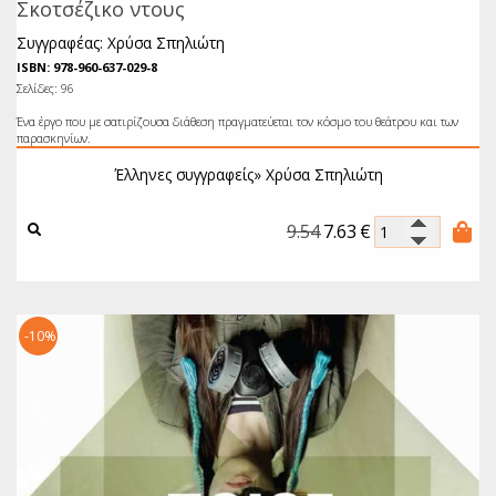
Σκοτσέζικο ντους
Συγγραφέας: Χρύσα Σπηλιώτη
ISBN: 978-960-637-029-8
Σελίδες: 96
Ένα έργο που με σατιρίζουσα διάθεση πραγματεύεται τον κόσμο του θεάτρου και των
παρασκηνίων.
Έλληνες συγγραφείς»
Χρύσα Σπηλιώτη
9.54
7.63
€
-10%