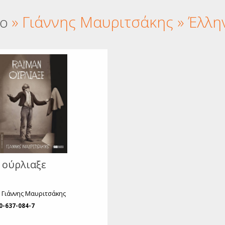
όσμιο Θέατρο
» Γιάννης Μαυριτσάκης » Έλλη
Ιστορία
ρο
ιογραφίες
υχολογία
κπαίδευση
Λεξικά
μερολόγια
 ούρλιαξε
 Γιάννης Μαυριτσάκης
0-637-084-7