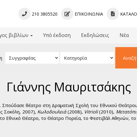
210 3805520
ΕΠΙΚΟΙΝΩΝΊΑ
ΚΑΤΆΛ
γος βιβλίων
Υπό έκδοση
Εκδηλώσεις
Νέα
βλίων
 - Γραμματολογίες
η
Αναζή
ίμενα - Μελετήματα
ληνική Γραμματεία
κή Πεζογραφία
Γιάννης Μαυριτσάκης
νική Ποίηση
μια Πεζογραφία
όσμια Ποίηση
 Σπούδασε θέατρο στη Δραματική Σχολή του Εθνικού Θεάτρου 
ς Σοκόλη, 2007),
Κωλοδουλειά
(2008),
Vitrioli
(2010),
Μετατόπι
α για Παιδιά
στο Εθνικό Θέατρο, το Θέατρο Πορεία, το Φεστιβάλ Αθηνών, το 
κή Λογοτεχνία
νικό Θέατρο