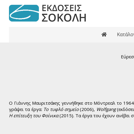
Κατάλο
Κατάλογος βι
Ανθολογίες
Εύρεσ
Κριτικά κε
Αρχαία Ελ
Ελληνι
Ελλη
Παγκόσ
Παγκ
Ο Γιάννης Μαυριτσάκης γεννήθηκε στο Μόντρεαλ το 1964.
γράψει τα έργα:
Το τυφλό σημείο
(2006),
Wolfgang
(εκδόσει
Βιβλί
Η επίτευξη του Φοίνικα
(2015). Τα έργα του έχουν ανέβει 
Εφηβι
Ελλη