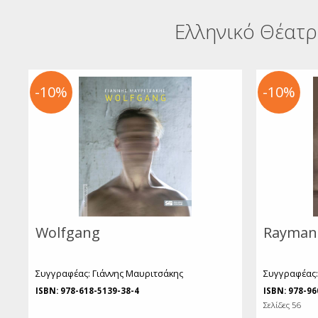
Παγκ
Ελληνικό Θέατ
Β
Ψ
Ε
-10%
-10%
Η
Wolfgang
Rayman
Συγγραφέας: Γιάννης Μαυριτσάκης
Συγγραφέας:
ISBN: 978-618-5139-38-4
ISBN: 978-96
Σελίδες 56