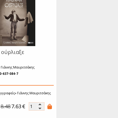
όσμιο Θέατρο
Ιστορία
ιογραφίες
υχολογία
κπαίδευση
Λεξικά
μερολόγια
 ούρλιαξε
 Γιάννης Μαυριτσάκης
0-637-084-7
υγγραφείς»
Γιάννης Μαυριτσάκης
8.48
7.63
€