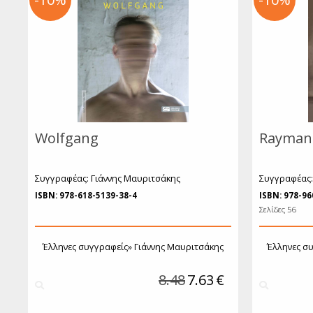
Παγκ
Β
Ψ
Ε
Η
Wolfgang
Rayman
Συγγραφέας: Γιάννης Μαυριτσάκης
Συγγραφέας:
ISBN: 978-618-5139-38-4
ISBN: 978-96
Σελίδες 56
Έλληνες συγγραφείς»
Γιάννης Μαυριτσάκης
Έλληνες σ
8.48
7.63
€