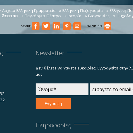
» Αρχαία Ελληνική Γραμματεία
» Ελληνική Πεζογραφία
» Ελληνική Πο
ό Θέατρο
» Παγκόσμιο Θέατρο
» Ιστορία
» Βιογραφίες
» Ψυχολογ
SHARE
ΕΚΤΥΠΩΣΗ
ας
Newsletter
Δεν θέλετε να χάνετε ευκαιρίες; Εγγραφείτε στην 
μας.
32
732
Εγγραφή
Πληροφορίες