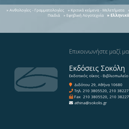
» Ανθολογίες - Γραμματολογίες
» Κριτικά κείμενα - Μελετήματα
Παιδιά
» Εφηβική Λογοτεχνία
» Ελληνικ
Επικοινωνήστε μαζί μ
Εκδόσεις Σοκόλη
Εκδοτικός οίκος - Βιβλιοπωλείο
Διδότου 29, Αθήνα 10680
Τηλ.
210 3805520
,
210 38227
Fax 210 3805520, 210 3822
athina@sokolis.gr