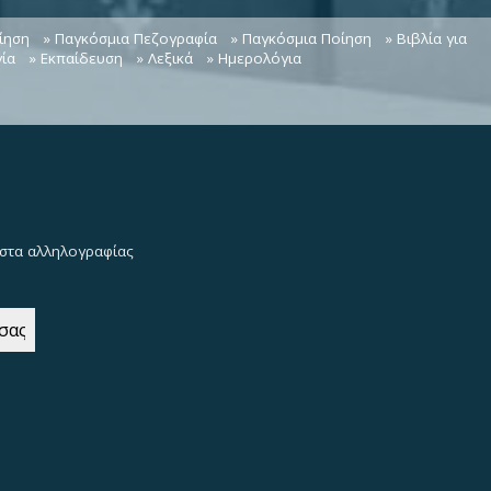
ίηση
» Παγκόσμια Πεζογραφία
» Παγκόσμια Ποίηση
» Βιβλία για
ία
» Εκπαίδευση
» Λεξικά
» Ημερολόγια
λίστα αλληλογραφίας