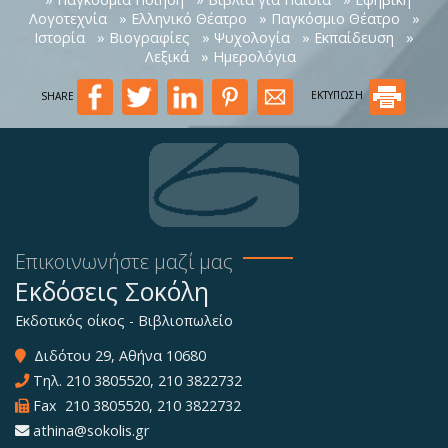
Λογοτεχνία
» Ελληνικό Θέατρο
» Παγκόσμιο Θέατρο
»
Ιστορία
» Βιογραφίες
» Ψυχολογία
» Εκπαίδευση
»
Λεξικά
» Ημερολόγια
SHARE
ΕΚΤΥΠΩΣΗ
Επικοινωνήστε μαζί μας
Εκδόσεις Σοκόλη
Εκδοτικός οίκος - Βιβλιοπωλείο
Διδότου 29, Αθήνα 10680
Τηλ.
210 3805520
,
210 3822732
Fax 210 3805520, 210 3822732
athina@sokolis.gr