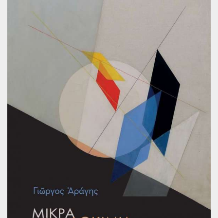
Παγκόσμια Ποίηση
Βιβλία για Παιδιά
Εφηβική Λογοτεχνία
Ελληνικό Θέατρο
Παγκόσμιο Θέατρο
Ιστορία
Βιογραφίες
Ψυχολογία
Εκπαίδευση
Λεξικά
Ημερολόγια