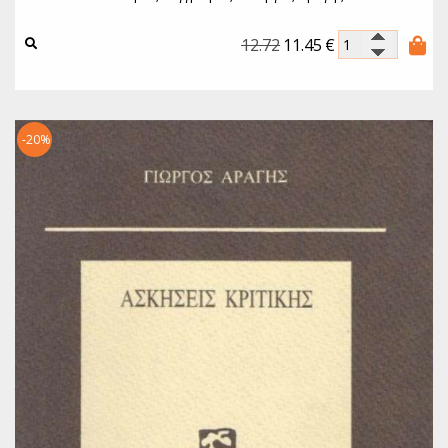
12.72
11.45
€
-20%