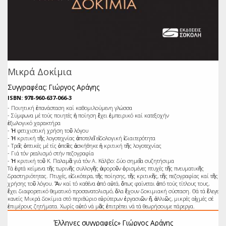
Μικρά Δοκίμια
Συγγραφέας: Γιώργος Αράγης
ISBN: 978-960-637-066-3
- Ποιητική ἐπανάσταση καί καθομιλούμενη γλώσσα
- Σύμφωνα μέ τούς ποιητές ἡ ποίηση ἔχει ἐμπειρικό καί κατεξοχήν
ἐξωλογικό χαρακτήρα
- Ἡ φετιχιστική χρήση τοῦ λόγου
- Ἡ κριτική τῆς λογοτεχνίας ἀποτελεῖ εἰδολογική ἰδιαιτερότητα
- Τρεῖς ὀπτικές μέ τίς ὁποῖες ἀσκήθηκε ἡ κριτική τῆς λογοτεχνίας
- Γιά τόν ρεαλισμό στήν πεζογραφία
- Ἡ κριτική τοῦ Κ. Παλαμᾶ γιά τόν Α. Κάλβο: δύο σημεῖα συζητήσιμα
Τά ἑφτά κείμενα τῆς τωρινῆς συλλογῆς ἀφοροῦν ὁρισμένες πτυχές τῆς πνευματικῆς
δραστηριότητας. Πτυχές, εἰδικότερα, τῆς ποίησης, τῆς κριτικῆς, τῆς πεζογραφίας καί τῆς
χρήσης τοῦ λόγου. Ἄν καί τό καθένα ἀπό αὐτά, ὅπως φαίνεται ἀπό τούς τίτλους τους,
ἔχει διαφορετικό θεματικό προσανατολισμό, ὅλα ἔχουν δοκιμιακή σύσταση. Θά τά ἔλεγε
κανείς Μικρά δοκίμια στό περιθώριο εὐρύτερων ἐργασιῶν ἤ, ἀλλιῶς, μικρές αἰχμές σέ
ἐπιμέρους ζητήματα. Χωρίς αὐτό νά μᾶς ἐπιτρέπει νά τά θεωρήσουμε πάρεργα.
Έλληνες συγγραφείς»
Γιώργος Αράγης