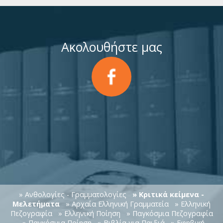
Ακολουθήστε μας
» Ανθολογίες - Γραμματολογίες
» Κριτικά κείμενα -
Μελετήματα
» Αρχαία Ελληνική Γραμματεία
» Ελληνική
Πεζογραφία
» Ελληνική Ποίηση
» Παγκόσμια Πεζογραφία
» Παγκόσμια Ποίηση
» Βιβλία για Παιδιά
» Εφηβική