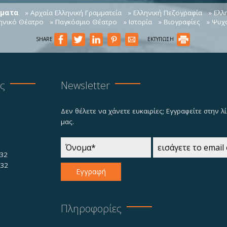
ήματα
» Αρχαία Ελληνική Γραμματεία
» Ελληνική Πεζογραφία
» Ελλ
ληνικό Θέατρο
» Παγκόσμιο Θέατρο
» Ιστορία
» Βιογραφίες
» Ψυχ
SHARE
ΕΚΤΥΠΩΣΗ
ας
Newsletter
Δεν θέλετε να χάνετε ευκαιρίες; Εγγραφείτε στην 
μας.
32
732
Εγγραφή
Πληροφορίες