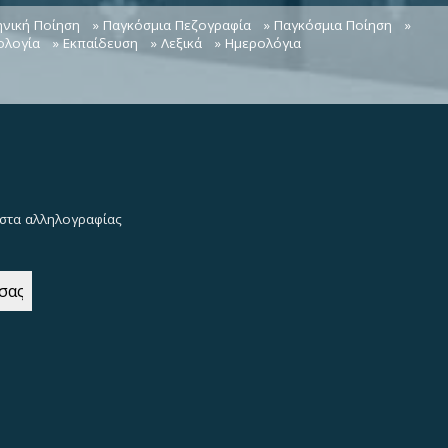
ηνική Ποίηση
» Παγκόσμια Πεζογραφία
» Παγκόσμια Ποίηση
»
ολογία
» Εκπαίδευση
» Λεξικά
» Ημερολόγια
λίστα αλληλογραφίας