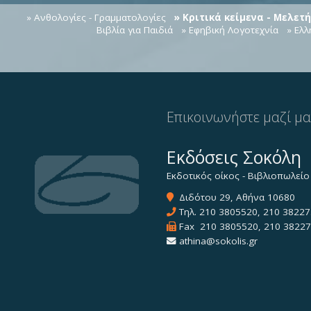
» Ανθολογίες - Γραμματολογίες
» Κριτικά κείμενα - Μελετ
Βιβλία για Παιδιά
» Εφηβική Λογοτεχνία
» Ελ
Επικοινωνήστε μαζί μ
Εκδόσεις Σοκόλη
Εκδοτικός οίκος - Βιβλιοπωλείο
Διδότου 29, Αθήνα 10680
Τηλ.
210 3805520
,
210 38227
Fax 210 3805520, 210 3822
athina@sokolis.gr