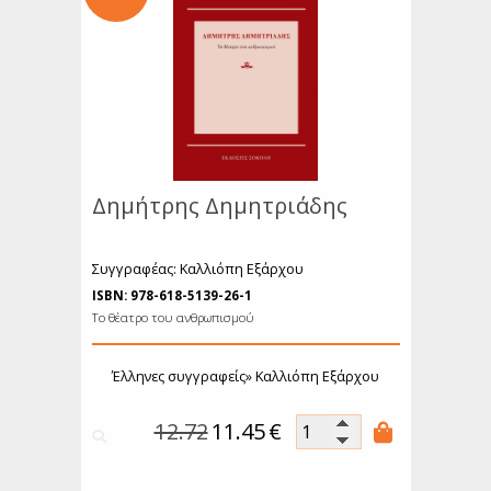
όσμιο Θέατρο
Ιστορία
ιογραφίες
υχολογία
κπαίδευση
Λεξικά
μερολόγια
Δημήτρης Δημητριάδης
Συγγραφέας: Καλλιόπη Εξάρχου
ISBN: 978-618-5139-26-1
Το θέατρο του ανθρωπισμού
Έλληνες συγγραφείς»
Καλλιόπη Εξάρχου
12.72
11.45
€