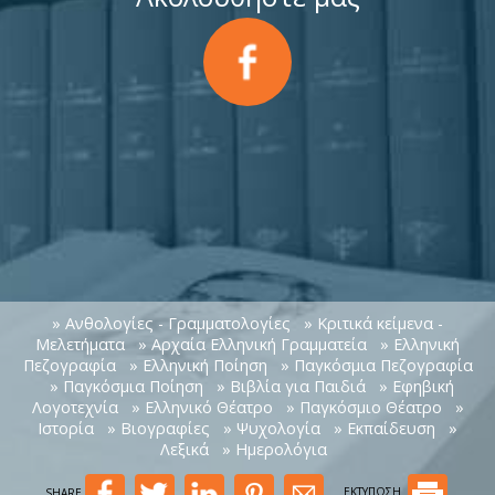
» Ανθολογίες - Γραμματολογίες
» Κριτικά κείμενα -
Μελετήματα
» Αρχαία Ελληνική Γραμματεία
» Ελληνική
Πεζογραφία
» Ελληνική Ποίηση
» Παγκόσμια Πεζογραφία
» Παγκόσμια Ποίηση
» Βιβλία για Παιδιά
» Εφηβική
Λογοτεχνία
» Ελληνικό Θέατρο
» Παγκόσμιο Θέατρο
»
Ιστορία
» Βιογραφίες
» Ψυχολογία
» Εκπαίδευση
»
Λεξικά
» Ημερολόγια
SHARE
ΕΚΤΥΠΩΣΗ