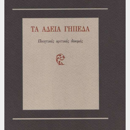
Παγκόσμια Ποίηση
Βιβλία για Παιδιά
Εφηβική Λογοτεχνία
Ελληνικό Θέατρο
Παγκόσμιο Θέατρο
Ιστορία
Βιογραφίες
Ψυχολογία
Εκπαίδευση
Λεξικά
Ημερολόγια