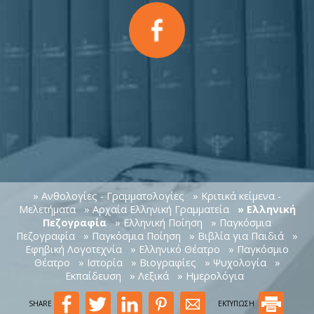
» Ανθολογίες - Γραμματολογίες
» Κριτικά κείμενα -
Μελετήματα
» Αρχαία Ελληνική Γραμματεία
» Ελληνική
Πεζογραφία
» Ελληνική Ποίηση
» Παγκόσμια
Πεζογραφία
» Παγκόσμια Ποίηση
» Βιβλία για Παιδιά
»
Εφηβική Λογοτεχνία
» Ελληνικό Θέατρο
» Παγκόσμιο
Θέατρο
» Ιστορία
» Βιογραφίες
» Ψυχολογία
»
Εκπαίδευση
» Λεξικά
» Ημερολόγια
SHARE
ΕΚΤΥΠΩΣΗ