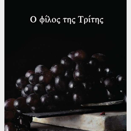
Παγκόσμια Ποίηση
Βιβλία για Παιδιά
Εφηβική Λογοτεχνία
Ελληνικό Θέατρο
Παγκόσμιο Θέατρο
Ιστορία
Βιογραφίες
Ψυχολογία
Εκπαίδευση
Λεξικά
Ημερολόγια