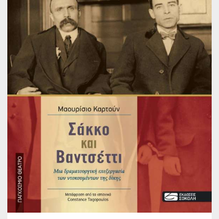
Παγκόσμια Ποίηση
Βιβλία για Παιδιά
Εφηβική Λογοτεχνία
Ελληνικό Θέατρο
Παγκόσμιο Θέατρο
Ιστορία
Βιογραφίες
Ψυχολογία
Εκπαίδευση
Λεξικά
Ημερολόγια