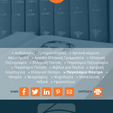
» Ανθολογίες - Γραμματολογίες
» Κριτικά κείμενα -
Μελετήματα
» Αρχαία Ελληνική Γραμματεία
» Ελληνική
Πεζογραφία
» Ελληνική Ποίηση
» Παγκόσμια Πεζογραφία
» Παγκόσμια Ποίηση
» Βιβλία για Παιδιά
» Εφηβική
Λογοτεχνία
» Ελληνικό Θέατρο
» Παγκόσμιο Θέατρο
»
Ιστορία
» Βιογραφίες
» Ψυχολογία
» Εκπαίδευση
»
Λεξικά
» Ημερολόγια
SHARE
ΕΚΤΥΠΩΣΗ