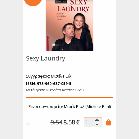
όσμιο Θέατρο
Ιστορία
ιογραφίες
υχολογία
κπαίδευση
Λεξικά
μερολόγια
Sexy Laundry
Συγγραφέας: Μισέλ Ριμλ
ISBN: 978-960-637-059-5
Μετάφραση Νικολέτα Κοτσαηλίδου
Ξένοι συγγραφείς»
Μισέλ Ριμλ (Michele Riml)
9.54
8.58
€