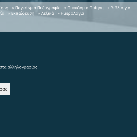
ίηση
» Παγκόσμια Πεζογραφία
» Παγκόσμια Ποίηση
» Βιβλία για
ία
» Εκπαίδευση
» Λεξικά
» Ημερολόγια
λίστα αλληλογραφίας