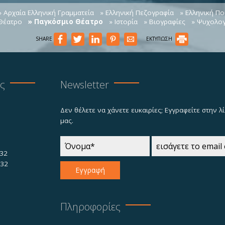
» Αρχαία Ελληνική Γραμματεία
» Ελληνική Πεζογραφία
» Ελληνική Πο
 Θέατρο
» Παγκόσμιο Θέατρο
» Ιστορία
» Βιογραφίες
» Ψυχολογ
SHARE
ΕΚΤΥΠΩΣΗ
ας
Newsletter
Δεν θέλετε να χάνετε ευκαιρίες; Εγγραφείτε στην 
μας.
32
732
Εγγραφή
Πληροφορίες