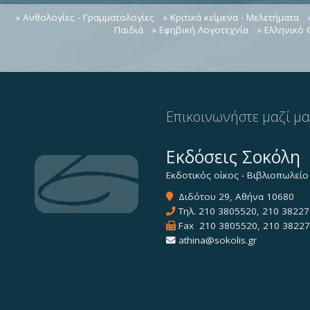
» Ανθολογίες - Γραμματολογίες
» Κριτικά κείμενα - Μελετήματα
Παιδιά
» Εφηβική Λογοτεχνία
» Ελληνικό
Επικοινωνήστε μαζί μ
Εκδόσεις Σοκόλη
Εκδοτικός οίκος - Βιβλιοπωλείο
Διδότου 29, Αθήνα 10680
Τηλ.
210 3805520
,
210 38227
Fax 210 3805520, 210 3822
athina@sokolis.gr