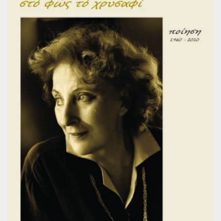
Παγκόσμια Ποίηση
Βιβλία για Παιδιά
Εφηβική Λογοτεχνία
Ελληνικό Θέατρο
Παγκόσμιο Θέατρο
Ιστορία
Βιογραφίες
Ψυχολογία
Εκπαίδευση
Λεξικά
Ημερολόγια