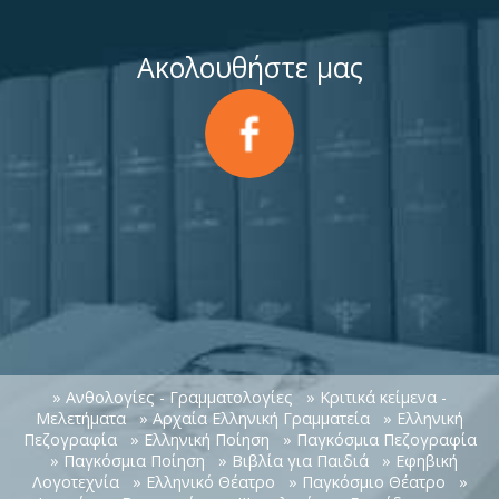
Ακολουθήστε μας
» Ανθολογίες - Γραμματολογίες
» Κριτικά κείμενα -
Μελετήματα
» Αρχαία Ελληνική Γραμματεία
» Ελληνική
Πεζογραφία
» Ελληνική Ποίηση
» Παγκόσμια Πεζογραφία
» Παγκόσμια Ποίηση
» Βιβλία για Παιδιά
» Εφηβική
Λογοτεχνία
» Ελληνικό Θέατρο
» Παγκόσμιο Θέατρο
»