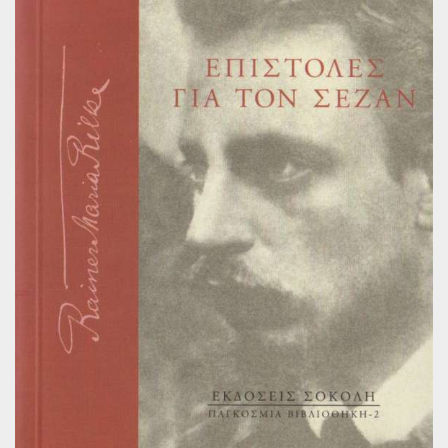
Παγκόσμια Ποίηση
Βιβλία για Παιδιά
Εφηβική Λογοτεχνία
Ελληνικό Θέατρο
Παγκόσμιο Θέατρο
Ιστορία
Βιογραφίες
Ψυχολογία
Εκπαίδευση
Λεξικά
Ημερολόγια