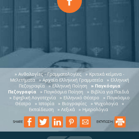
» Ανθολογίες - Γραμματολογίες
» Κριτικά κείμενα -
Μελετήματα
» Αρχαία Ελληνική Γραμματεία
» Ελληνική
Πεζογραφία
» Ελληνική Ποίηση
» Παγκόσμια
Πεζογραφία
» Παγκόσμια Ποίηση
» Βιβλία για Παιδιά
» Εφηβική Λογοτεχνία
» Ελληνικό Θέατρο
» Παγκόσμιο
Θέατρο
» Ιστορία
» Βιογραφίες
» Ψυχολογία
»
Εκπαίδευση
» Λεξικά
» Ημερολόγια
SHARE
ΕΚΤΥΠΩΣΗ