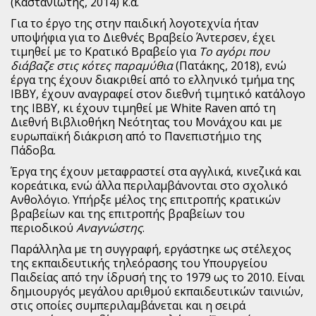
(Καστανιώτης, 2014) κ.ά.
Για το έργο της στην παιδική λογοτεχνία ήταν
Παγκόσμια Ποίηση
υποψήφια για το Διεθνές Βραβείο Άντερσεν, έχει
τιμηθεί με το Κρατικό Βραβείο για
Το αγόρι που
Βιβλία για Παιδιά
διάβαζε στις κότες παραμύθια
(Πατάκης, 2018), ενώ
έργα της έχουν διακριθεί από το ελληνικό τμήμα της
Εφηβική Λογοτεχνία
ΙΒΒΥ, έχουν αναγραφεί στον διεθνή τιμητικό κατάλογο
της ΙΒΒΥ, κι έχουν τιμηθεί με White Raven από τη
Ελληνικό Θέατρο
Διεθνή Βιβλιοθήκη Νεότητας του Μονάχου και με
ευρωπαϊκή διάκριση από το Πανεπιστήμιο της
Παγκόσμιο Θέατρο
Πάδοβα.
Ιστορία
Έργα της έχουν μεταφραστεί στα αγγλικά, κινεζικά και
κορεάτικα, ενώ άλλα περιλαμβάνονται στο σχολικό
Βιογραφίες
Ανθολόγιο. Υπήρξε μέλος της επιτροπής κρατικών
βραβείων και της επιτροπής βραβείων του
Ψυχολογία
περιοδικού
Αναγνώστης
.
Παράλληλα με τη συγγραφή, εργάστηκε ως στέλεχος
Εκπαίδευση
της εκπαιδευτικής τηλεόρασης του Υπουργείου
Παιδείας από την ίδρυσή της το 1979 ως το 2010. Είναι
Λεξικά
δημιουργός μεγάλου αριθμού εκπαιδευτικών ταινιών,
στις οποίες συμπεριλαμβάνεται και η σειρά
Ημερολόγια