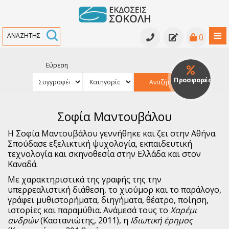
≡
0
Εύρεση
Κατάλογος βιβλίων
Προσφορές
Αναζήτηση
Κατάλογος βιβλίων
Υπό έκδοση
Σοφία Μαντουβάλου
Ανθολογίες - Γραμματολογίες
Εκδηλώσεις
Η Σοφία Μαντουβάλου γεννήθηκε και ζει στην Αθήνα.
Κριτικά κείμενα - Μελετήματα
Νέα
Σπούδασε εξελικτική ψυχολογία, εκπαιδευτική
τεχνολογία και σκηνοθεσία στην Ελλάδα και στον
Αρχαία Ελληνική Γραμματεία
Συγγραφείς
Καναδά.
Με χαρακτηριστικά της γραφής της την
Ελληνική Πεζογραφία
υπερρεαλιστική διάθεση, το χιούμορ και το παράλογο,
γράφει μυθιστορήματα, διηγήματα, θέατρο, ποίηση,
Ελληνική Ποίηση
ιστορίες και παραμύθια. Ανάμεσά τους το
Χαρέμι
ανδρών
(Καστανιώτης, 2011), η
Ιδιωτική έρημος
Παγκόσμια Πεζογραφία