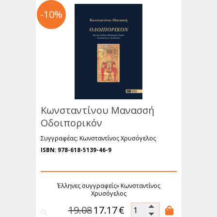
όσμιο Θέατρο
-10%
Ιστορία
ιογραφίες
υχολογία
κπαίδευση
Λεξικά
μερολόγια
Κωνσταντίνου Μανασσή
Οδοιπορικόν
Συγγραφέας: Κωνσταντίνος Χρυσόγελος
ISBN: 978-618-5139-46-9
Έλληνες συγγραφείς»
Κωνσταντίνος
Χρυσόγελος
19.08
17.17
€