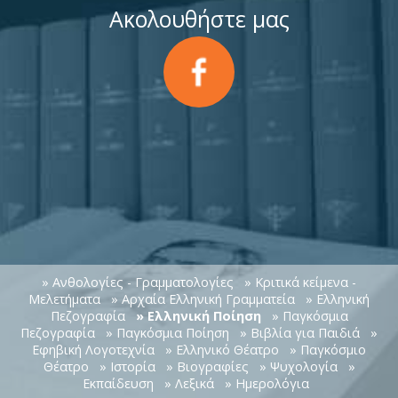
Ακολουθήστε μας
» Ανθολογίες - Γραμματολογίες
» Κριτικά κείμενα -
Μελετήματα
» Αρχαία Ελληνική Γραμματεία
» Ελληνική
Πεζογραφία
» Ελληνική Ποίηση
» Παγκόσμια
Πεζογραφία
» Παγκόσμια Ποίηση
» Βιβλία για Παιδιά
»
Εφηβική Λογοτεχνία
» Ελληνικό Θέατρο
» Παγκόσμιο
Θέατρο
» Ιστορία
» Βιογραφίες
» Ψυχολογία
»
Εκπαίδευση
» Λεξικά
» Ημερολόγια