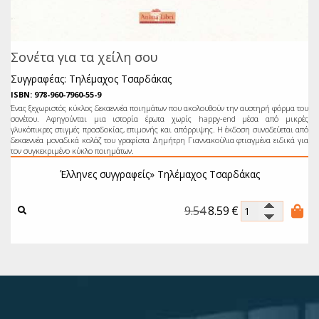
Σονέτα για τα χείλη σου
Συγγραφέας: Τηλέμαχος Τσαρδάκας
ISBN: 978-960-7960-55-9
Ένας ξεχωριστός κύκλος δεκαεννέα ποιημάτων που ακολουθούν την αυστηρή φόρμα του
σονέτου. Αφηγούνται μια ιστορία έρωτα χωρίς happy-end μέσα από μικρές
γλυκόπικρες στιγμές προσδοκίας, επιμονής και απόρριψης. Η έκδοση συνοδεύεται από
δεκαεννέα μοναδικά κολάζ του γραφίστα Δημήτρη Γιαννακούλια φτιαγμένα ειδικά για
τον συγκεκριμένο κύκλο ποιημάτων.
Έλληνες συγγραφείς»
Τηλέμαχος Τσαρδάκας
9.54
8.59
€