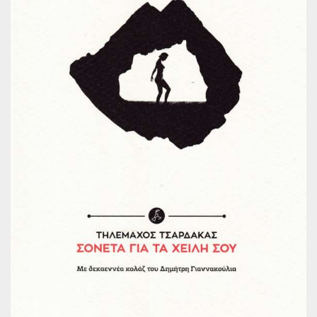
Παγκόσμια Ποίηση
Βιβλία για Παιδιά
Εφηβική Λογοτεχνία
Ελληνικό Θέατρο
Παγκόσμιο Θέατρο
Ιστορία
Βιογραφίες
Ψυχολογία
Εκπαίδευση
Λεξικά
Ημερολόγια