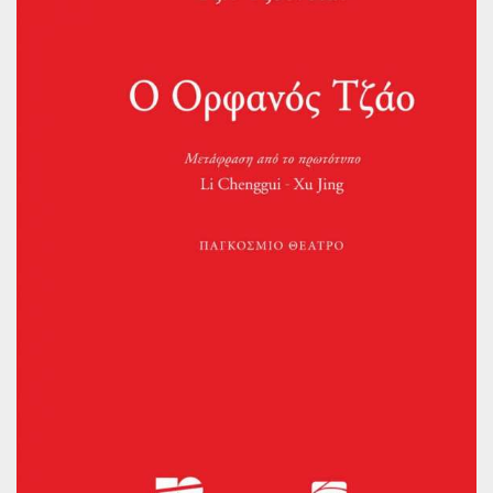
Παγκόσμια Ποίηση
Βιβλία για Παιδιά
Εφηβική Λογοτεχνία
Ελληνικό Θέατρο
Παγκόσμιο Θέατρο
Ιστορία
Βιογραφίες
Ψυχολογία
Εκπαίδευση
Λεξικά
Ημερολόγια