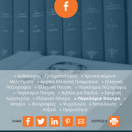
» Ανθολογίες - Γραμματολογίες
» Κριτικά κείμενα -
Μελετήματα
» Αρχαία Ελληνική Γραμματεία
» Ελληνική
Πεζογραφία
» Ελληνική Ποίηση
» Παγκόσμια Πεζογραφία
» Παγκόσμια Ποίηση
» Βιβλία για Παιδιά
» Εφηβική
Λογοτεχνία
» Ελληνικό Θέατρο
» Παγκόσμιο Θέατρο
»
Ιστορία
» Βιογραφίες
» Ψυχολογία
» Εκπαίδευση
»
Λεξικά
» Ημερολόγια
SHARE
ΕΚΤΥΠΩΣΗ