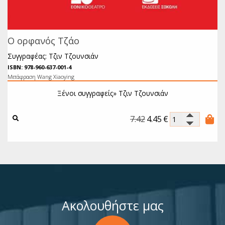
Ο ορφανός Τζάο
Συγγραφέας: Τζιν Τζουνσιάν
ISBN: 978-960-637-001-4
Μετάφραση
Wang Xiaoying
Ξένοι συγγραφείς»
Τζιν Τζουνσιάν
7.42
4.45
€
Ακολουθήστε μας