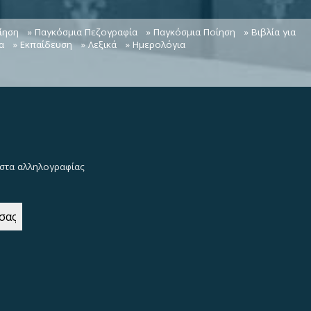
ίηση
» Παγκόσμια Πεζογραφία
» Παγκόσμια Ποίηση
» Βιβλία για
α
» Εκπαίδευση
» Λεξικά
» Ημερολόγια
λίστα αλληλογραφίας