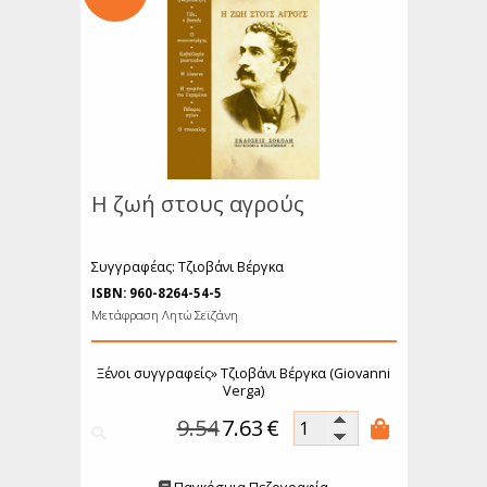
όσμιο Θέατρο
Ιστορία
ιογραφίες
υχολογία
κπαίδευση
Λεξικά
μερολόγια
Η ζωή στους αγρούς
Συγγραφέας: Τζιοβάνι Βέργκα
ISBN: 960-8264-54-5
Μετάφραση Λητώ Σεϊζάνη
Ξένοι συγγραφείς»
Τζιοβάνι Βέργκα (Giovanni
Verga)
9.54
7.63
€