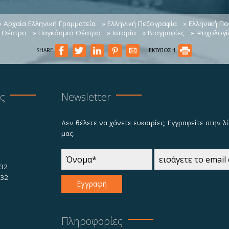
» Αρχαία Ελληνική Γραμματεία
» Ελληνική Πεζογραφία
» Ελληνική Πο
ό Θέατρο
» Παγκόσμιο Θέατρο
» Ιστορία
» Βιογραφίες
» Ψυχολογί
SHARE
ΕΚΤΥΠΩΣΗ
ας
Newsletter
Δεν θέλετε να χάνετε ευκαιρίες; Εγγραφείτε στην 
μας.
32
732
Εγγραφή
Πληροφορίες