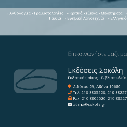
» Ανθολογίες - Γραμματολογίες
» Κριτικά κείμενα - Μελετήματα
Παιδιά
» Εφηβική Λογοτεχνία
» Ελληνικ
Επικοινωνήστε μαζί μ
Εκδόσεις Σοκόλη
Εκδοτικός οίκος - Βιβλιοπωλείο
Διδότου 29, Αθήνα 10680
Τηλ.
210 3805520
,
210 38227
Fax 210 3805520, 210 3822
athina@sokolis.gr