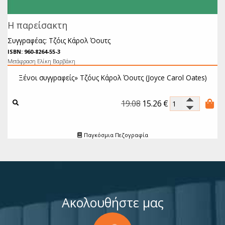
Η παρείσακτη
Συγγραφέας: Τζόις Κάρολ Όουτς
ISBN: 960-8264-55-3
Μετάφραση Ελίκη Βαρβάκη
Ξένοι συγγραφείς»
Τζόυς Κάρολ Όουτς (Joyce Carol Oates)
19.08
15.26
€
Παγκόσμια Πεζογραφία
Ακολουθήστε μας