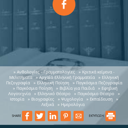
» Ανθολογίες - Γραμματολογίες
» Κριτικά κείμενα -
Μελετήματα
» Αρχαία Ελληνική Γραμματεία
» Ελληνική
Πεζογραφία
» Ελληνική Ποίηση
» Παγκόσμια Πεζογραφία
» Παγκόσμια Ποίηση
» Βιβλία για Παιδιά
» Εφηβική
Λογοτεχνία
» Ελληνικό Θέατρο
» Παγκόσμιο Θέατρο
»
Ιστορία
» Βιογραφίες
» Ψυχολογία
» Εκπαίδευση
»
Λεξικά
» Ημερολόγια
SHARE
ΕΚΤΥΠΩΣΗ