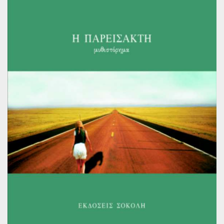
Παγκόσμια Ποίηση
Βιβλία για Παιδιά
Εφηβική Λογοτεχνία
Ελληνικό Θέατρο
Παγκόσμιο Θέατρο
Ιστορία
Βιογραφίες
Ψυχολογία
Εκπαίδευση
Λεξικά
Ημερολόγια