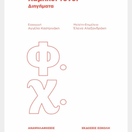
Παγκόσμια Ποίηση
Βιβλία για Παιδιά
Εφηβική Λογοτεχνία
Ελληνικό Θέατρο
Παγκόσμιο Θέατρο
Ιστορία
Βιογραφίες
Ψυχολογία
Εκπαίδευση
Λεξικά
Ημερολόγια