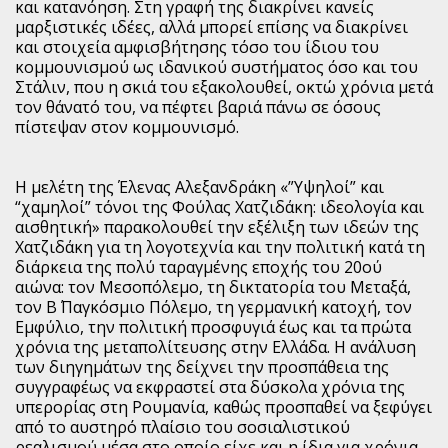
και κατανόηση. Στη γραφή της διακρίνει κανείς
μαρξιστικές ιδέες, αλλά μπορεί επίσης να διακρίνει
και στοιχεία αμφισβήτησης τόσο του ίδιου του
κομμουνισμού ως ιδανικού συστήματος όσο και του
Στάλιν, που η σκιά του εξακολουθεί, οκτώ χρόνια μετά
τον θάνατό του, να πέφτει βαριά πάνω σε όσους
πίστεψαν στον κομμουνισμό.
Η μελέτη της Έλενας Αλεξανδράκη «”Υψηλοί” και
“χαμηλοί” τόνοι της Φούλας Χατζιδάκη: ιδεολογία και
αισθητική» παρακολουθεί την εξέλιξη των ιδεών της
Χατζιδάκη για τη λογοτεχνία και την πολιτική κατά τη
διάρκεια της πολύ ταραγμένης εποχής του 20ού
αιώνα: τον Μεσοπόλεμο, τη δικτατορία του Μεταξά,
τον Β΄ Παγκόσμιο Πόλεμο, τη γερμανική κατοχή, τον
Εμφύλιο, την πολιτική προσφυγιά έως και τα πρώτα
χρόνια της μεταπολίτευσης στην Ελλάδα. Η ανάλυση
των διηγημάτων της δείχνει την προσπάθεια της
συγγραφέως να εκφραστεί στα δύσκολα χρόνια της
υπερορίας στη Ρουμανία, καθώς προσπαθεί να ξεφύγει
από το αυστηρό πλαίσιο του σοσιαλιστικού
ρεαλισμού μέσα στο οποίο είχε και η ίδια για χρόνια