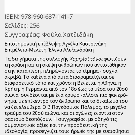
ISBN:
978-960-637-141-7
Σελίδες:
256
Συγγραφέας:
Φούλα Χατζιδάκη
Επιστημονική επίβλεψη: Αγγέλα Καστρινάκη
Επιμέλεια-Μελέτη: Έλενα Αλεξανδράκη
Τα διηγήματα της συλλογής
Χαμηλοί τόνοι
φωτίζουν
τη δράση και τη σκέψη ανθρώπων που αντιστάθηκαν
στην καταπίεση, πληρώνοντας το τίμημα - συχνά
ακριβά. Το καθένα από αυτά διαδραματίζεται σε
διαφορετικό τόπο και χρόνο: η Βενετία, η Αθήνα, η
Κρήτη, η Γερμανία, από τον 18ο έως τα μέσα του 20ού
αιώνα, συνδέονται με ένα κρυφό -άλλοτε πιο φανερό-
νήμα, με επίκεντρο τον άνθρωπο και το δικαίωμά του
να ζει ελεύθερα. Ο Β΄ Παγκόσμιος Πόλεμος, το μεγάλο
τραύμα του 20ού αιώνα, και οι αγώνες ενάντια στον
φασισμό δεσπόζουν. Η συγγραφέας, με οδηγό τις
ουμανιστικές αξίες και την προοδευτική της
ιδεολογία, προσεγγίζει τους ήρωές της με ευαισθησία