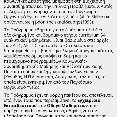
Κοινωνικές Δεξιότητες, με έμφαση στη Διαχείριση
Συναισθημάτων και την Επίλυση Προβλημάτων. Αυτές
οι Δεξιότητες ονομάζονται από τον Παγκόσμιο
Οργανισμό Υγείας «Δεξιότητες Ζωής» («Life Skills») και
ορίζονται ως η βάση της εκπαίδευσης (1993).
Το Πρόγραμμα «Βήματα για τη ζωή» αποτελεί ένα
ολοκληρωμένο και δομημένο ετήσιο curriculum 54
αναλυτικών μαθημάτων. Είναι βασισμένο στις αρχές
των ΑΠΣ, ΔΕΠΠΣ και του Νέου Σχολείου, και
διαμορφώθηκε με βάση την ελληνική πραγματικότητα,
λαμβάνοντας όμως υπόψη τη δομή και το
περιεχόμενο προγραμμάτων Κοινωνικής-
Συναισθηματικής Μάθησης και Δεξιοτήτων Ζωής
Πανεπιστημίων και Οργανισμών άλλων χωρών
(Καναδάς, Η.Π.Α, Αυστρία, Αυστραλία, Ιταλία κ.ά.), τα
οποία είναι εγκεκριμένα από τον Παγκόσμιο
Οργανισμό Υγείας.
Το Πρόγραμμα έχει τη μορφή πακέτου και αποτελείται
από: έναν τόμο που περιλαμβάνει το
Εγχειρίδιο
Εκπαιδευτικού,
τον
Οδηγό Μαθημάτων
, που
παρέχει σαφείς και αναλυτικές οδηγίες για την
υλοποίηση του Προγράμματος και παρουσίαση της