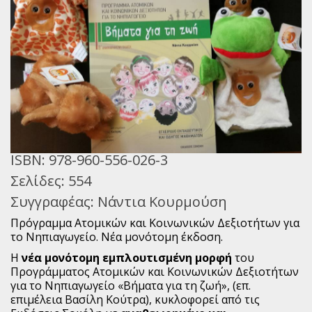
Παγκόσμια Ποίηση
Βιβλία για Παιδιά
Εφηβική Λογοτεχνία
Ελληνικό Θέατρο
Παγκόσμιο Θέατρο
ISBN:
978-960-556-026-3
Ιστορία
Σελίδες:
554
Βιογραφίες
Συγγραφέας:
Νάντια Κουρμούση
Πρόγραμμα Ατομικών και Κοινωνικών Δεξιοτήτων για
Ψυχολογία
το Νηπιαγωγείο. Νέα μονότομη έκδοση.
Εκπαίδευση
H
νέα μονότομη εμπλουτισμένη μορφή
του
Προγράμματος Ατομικών και Κοινωνικών Δεξιοτήτων
Λεξικά
για το Νηπιαγωγείο «Βήματα για τη ζωή», (επ.
επιμέλεια Βασίλη Κούτρα), κυκλοφορεί από τις
Ημερολόγια