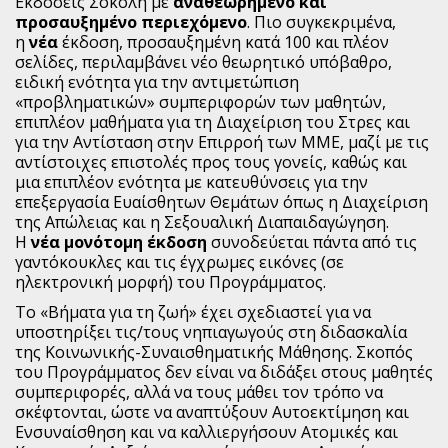
Εκδόσεις Σοκόλη με
αναθεωρημένο και
προσαυξημένο περιεχόμενο
. Πιο συγκεκριμένα,
η
νέα
έκδοση, προσαυξημένη κατά 100 και πλέον
σελίδες, περιλαμβάνει νέο θεωρητικό υπόβαθρο,
ειδική ενότητα για την αντιμετώπιση
«προβληματικών» συμπεριφορών των μαθητών,
επιπλέον μαθήματα για τη Διαχείριση του Στρες και
για την Αντίσταση στην Επιρροή των ΜΜΕ, μαζί με τις
αντίστοιχες επιστολές προς τους γονείς, καθώς και
μια επιπλέον ενότητα με κατευθύνσεις για την
επεξεργασία Ευαίσθητων Θεμάτων όπως η Διαχείριση
της Απώλειας και η Σεξουαλική Διαπαιδαγώγηση.
Η
νέα μονότομη έκδοση
συνοδεύεται πάντα από τις
γαντόκουκλες και τις έγχρωμες εικόνες (σε
ηλεκτρονική μορφή) του Προγράμματος.
Το «Βήματα για τη ζωή» έχει σχεδιαστεί για να
υποστηρίξει τις/τους νηπιαγωγούς στη διδασκαλία
της Κοινωνικής-Συναισθηματικής Μάθησης. Σκοπός
του Προγράμματος δεν είναι να διδάξει στους μαθητές
συμπεριφορές, αλλά να τους μάθει τον τρόπο να
σκέφτονται, ώστε να αναπτύξουν Αυτοεκτίμηση και
Ενσυναίσθηση και να καλλιεργήσουν Ατομικές και