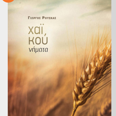
Παγκ
Β
Ψ
Ε
Η