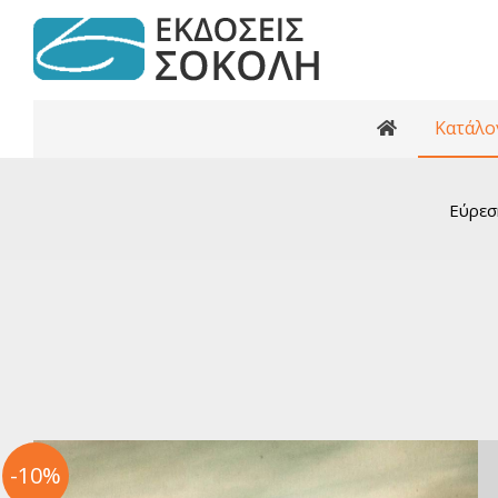
Κατάλο
Κατάλογος βι
Ανθολογίες
Εύρεσ
Κριτικά κε
Αρχαία Ελ
Ελληνι
Ελλη
Παγκόσ
Παγκ
Βιβλί
Εφηβι
-10%
Ελλη