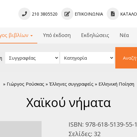
210 3805520
ΕΠΙΚΟΙΝΩΝΊΑ
ΚΑΤΆΛ
γος βιβλίων
Υπό έκδοση
Εκδηλώσεις
Νέα
βλίων
 - Γραμματολογίες
η
Αναζή
ίμενα - Μελετήματα
ληνική Γραμματεία
κή Πεζογραφία
»
Γιώργος Ρούσκας » Έλληνες συγγραφείς » Ελληνική Ποίηση
νική Ποίηση
μια Πεζογραφία
Χαϊκού νήματα
όσμια Ποίηση
α για Παιδιά
κή Λογοτεχνία
ISBN:
978-618-5139-55-
νικό Θέατρο
Σελίδες:
32