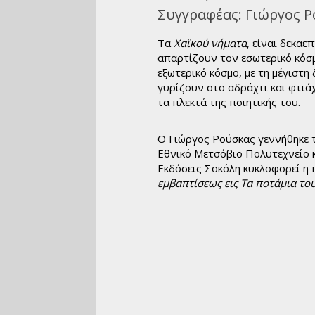
όσμιο Θέατρο
Συγγραφέας:
Γιώργος Ρ
Ιστορία
Τα
Χαϊκού νήματα
, είναι δεκα
ιογραφίες
απαρτίζουν τον εσωτερικό κόσ
υχολογία
εξωτερικό κόσμο, με τη μέγιστη 
κπαίδευση
γυρίζουν στο αδράχτι και φτιάχ
τα πλεκτά της ποιητικής του.
Λεξικά
μερολόγια
Ο Γιώργος Ρούσκας γεννήθηκε 
Εθνικό Μετσόβιο Πολυτεχνείο κ
Εκδόσεις Σοκόλη κυκλοφορεί η 
εμβαπτίσεως εις Τα ποτάμια τ