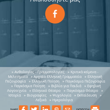
» Ανθολογίες - Γραμματολογίες
» Κριτικά κείμενα -
Μελετήματα
» Αρχαία Ελληνική Γραμματεία
» Ελληνική
Πεζογραφία
» Ελληνική Ποίηση
» Παγκόσμια Πεζογραφία
» Παγκόσμια Ποίηση
» Βιβλία για Παιδιά
» Εφηβική
Λογοτεχνία
» Ελληνικό Θέατρο
» Παγκόσμιο Θέατρο
»
Ιστορία
» Βιογραφίες
» Ψυχολογία
» Εκπαίδευση
»
Λεξικά
» Ημερολόγια
SHARE
ΕΚΤΥΠΩΣΗ