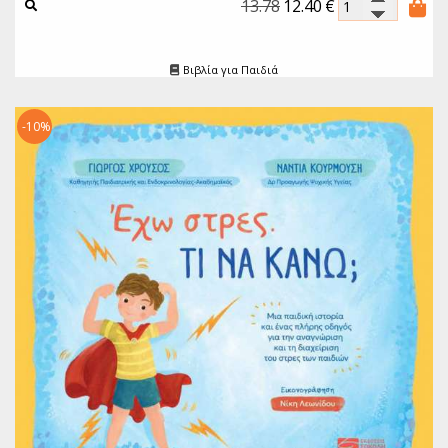
13.78
12.40
€
Βιβλία για Παιδιά
-10%