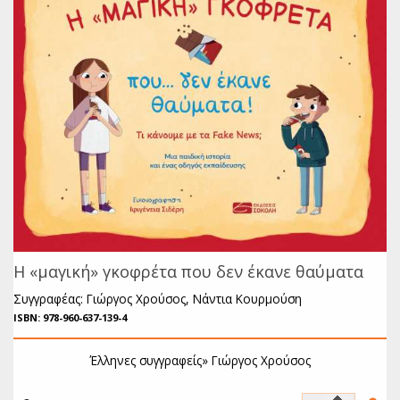
Παγκόσμια Ποίηση
Βιβλία για Παιδιά
Εφηβική Λογοτεχνία
Ελληνικό Θέατρο
Παγκόσμιο Θέατρο
Ιστορία
Βιογραφίες
H «μαγική» γκοφρέτα που δεν έκανε θαύματα
Ψυχολογία
Συγγραφέας: Γιώργος Χρούσος, Νάντια Κουρμούση
ISBN: 978-960-637-139-4
Εκπαίδευση
Λεξικά
Έλληνες συγγραφείς»
Γιώργος Χρούσος
Ημερολόγια