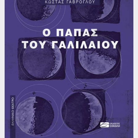
Παγκόσμια Ποίηση
Βιβλία για Παιδιά
Εφηβική Λογοτεχνία
Ελληνικό Θέατρο
Παγκόσμιο Θέατρο
Ιστορία
Βιογραφίες
Ψυχολογία
Εκπαίδευση
Λεξικά
Ημερολόγια