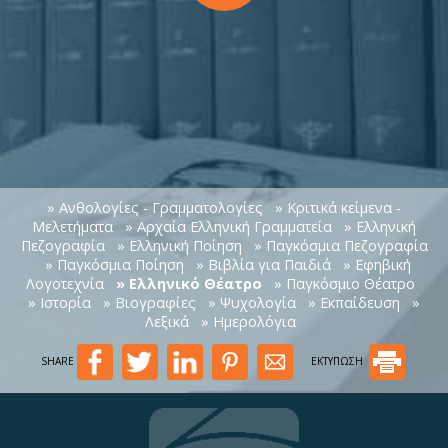
» Ανθολογίες - Γραμματολογίες
» Κριτικά κείμενα -
Μελετήματα
» Αρχαία Ελληνική Γραμματεία
» Ελληνική
Πεζογραφία
» Ελληνική Ποίηση
» Παγκόσμια Πεζογραφία
» Παγκόσμια Ποίηση
» Βιβλία για Παιδιά
» Εφηβική
Λογοτεχνία
» Ελληνικό Θέατρο
» Παγκόσμιο Θέατρο
» Ιστορία
» Βιογραφίες
» Ψυχολογία
» Εκπαίδευση
»
Λεξικά
» Ημερολόγια
SHARE
ΕΚΤΥΠΩΣΗ