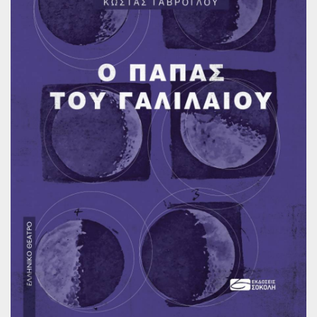
Παγκόσμια Ποίηση
Βιβλία για Παιδιά
Εφηβική Λογοτεχνία
Ελληνικό Θέατρο
Παγκόσμιο Θέατρο
Ιστορία
Βιογραφίες
Ψυχολογία
Εκπαίδευση
Λεξικά
Ημερολόγια