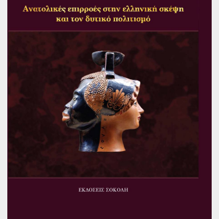
Παγκόσμια Ποίηση
Βιβλία για Παιδιά
Εφηβική Λογοτεχνία
Ελληνικό Θέατρο
Παγκόσμιο Θέατρο
Ιστορία
Βιογραφίες
Ψυχολογία
Εκπαίδευση
Λεξικά
Ημερολόγια