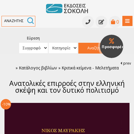
≡
0
Εύρεση
Κατάλογος βιβλίων
Προσφορές
Αναζήτηση
Κατάλογος βιβλίων
Υπό έκδοση
prev
»
Κατάλογος βιβλίων » Κριτικά κείμενα - Μελετήματα
Ανθολογίες - Γραμματολογίες
Εκδηλώσεις
Ανατολικές επιρροές στην ελληνική
Κριτικά κείμενα - Μελετήματα
Νέα
σκέψη και τον δυτικό πολιτισμό
Αρχαία Ελληνική Γραμματεία
Συγγραφείς
-10%
Ελληνική Πεζογραφία
Ελληνική Ποίηση
Παγκόσμια Πεζογραφία