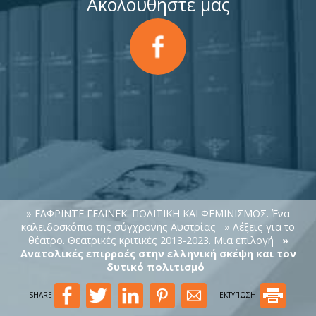
Ακολουθήστε μας
» ΕΛΦΡΙΝΤΕ ΓΕΛΙΝΕΚ: ΠΟΛΙΤΙΚΗ ΚΑΙ ΦΕΜΙΝΙΣΜΟΣ. Ένα
καλειδοσκόπιο της σύγχρονης Αυστρίας
» Λέξεις για το
θέατρο. Θεατρικές κριτικές 2013-2023. Μια επιλογή
»
Ανατολικές επιρροές στην ελληνική σκέψη και τον
δυτικό πολιτισμό
SHARE
ΕΚΤΥΠΩΣΗ