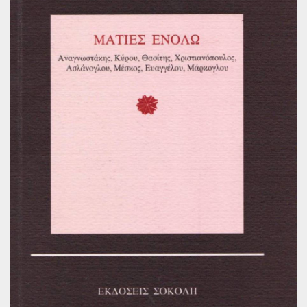
Παγκόσμια Ποίηση
Βιβλία για Παιδιά
Εφηβική Λογοτεχνία
Ελληνικό Θέατρο
Παγκόσμιο Θέατρο
Ιστορία
Βιογραφίες
Ψυχολογία
Εκπαίδευση
Λεξικά
Ημερολόγια