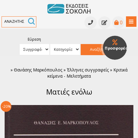
≡
0
Εύρεση
Κατάλογος βιβλίων
Προσφορές
Αναζήτηση
Κατάλογος βιβλίων
Υπό έκδοση
»
Θανάσης Μαρκόπουλος » Έλληνες συγγραφείς » Κριτικά
Ανθολογίες - Γραμματολογίες
Εκδηλώσεις
κείμενα - Μελετήματα
Κριτικά κείμενα - Μελετήματα
Νέα
Ματιές ενόλω
Αρχαία Ελληνική Γραμματεία
Συγγραφείς
-20%
Ελληνική Πεζογραφία
Ελληνική Ποίηση
Παγκόσμια Πεζογραφία