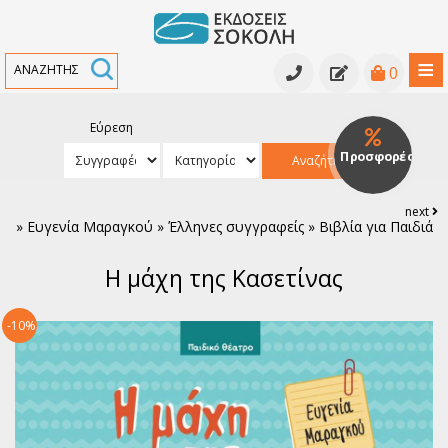
≡
0
Εύρεση
Κατάλογος βιβλίων
Προσφορές
Αναζήτηση
Κατάλογος βιβλίων
Υπό έκδοση
next
»
Ευγενία Μαραγκού » Έλληνες συγγραφείς » Βιβλία για Παιδιά
Ανθολογίες - Γραμματολογίες
Εκδηλώσεις
Η μάχη της Κασετίνας
Κριτικά κείμενα - Μελετήματα
Νέα
Αρχαία Ελληνική Γραμματεία
Συγγραφείς
-10%
Ελληνική Πεζογραφία
Ελληνική Ποίηση
Παγκόσμια Πεζογραφία