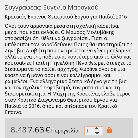
Συγγραφέας:
Ευγενία Μαραγκού
Κρατικός Έπαινος Θεατρικού Έργου για Παιδιά 2016
Όλοι ζουν αρμονικά μέσα στη σχολική κασετίνα,
μέχρι που κάτι αλλάζει. Ο Μαύρος Μολυβάκης
αποφασίζει ότι θέλει να ζωγραφίσει. Γιατί οι
υπόλοιποι τον κοροϊδεύουν; Ποιος θα υποστηρίξει τη
Ζηνοβία Διαβήτη που ονειρεύεται να γίνει μπαλαρίνα,
αλλά το ένα της πόδι είναι κοντύτερο από το άλλο και
κουτσαίνει; Γιατί η Πηνελόπη Πένα θεωρεί ότι έχει το
δικαίωμα να το παίζει αρχηγός; Χωράνε όλοι σε μια
κασετίνα ή μόνο όσοι είναι καλλίγραμμοι και
ρωμαλέοι; Ένα αλληγορικό θεατρικό έργο για τη βία
και τον σχολικό εκφοβισμό, τον ρατσισμό και τη
διαφορετικότητα. Η Μάχη της Κασετίνας έλαβε μέρος
στον Κρατικό Διαγωνισμό Θεατρικού Έργου για
Παιδιά το 2016, όπου και απέσπασε τον Κρατικό
Έπαινο.
8.48
7.63
€
Παραγγελία