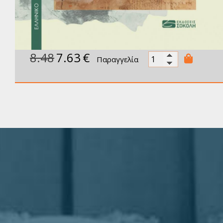
8.48
7.63
€
Παραγγελία