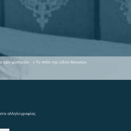
τα των μυστικών
» Το σπίτι της οδού Μουσών
λίστα αλληλογραφίας