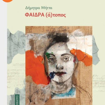
Παγκ
Β
Ψ
Ε
Η