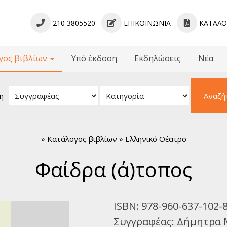
210 3805520
ΕΠΙΚΟΙΝΩΝΊΑ
ΚΑΤΆΛ
γος βιβλίων
Υπό έκδοση
Εκδηλώσεις
Νέα
βλίων
 - Γραμματολογίες
η
Αναζή
ίμενα - Μελετήματα
ληνική Γραμματεία
κή Πεζογραφία
»
Κατάλογος βιβλίων » Ελληνικό Θέατρο
νική Ποίηση
μια Πεζογραφία
Φαίδρα (ά)τοπος
όσμια Ποίηση
α για Παιδιά
κή Λογοτεχνία
ISBN:
978-960-637-102-
νικό Θέατρο
Συγγραφέας:
Δήμητρα 