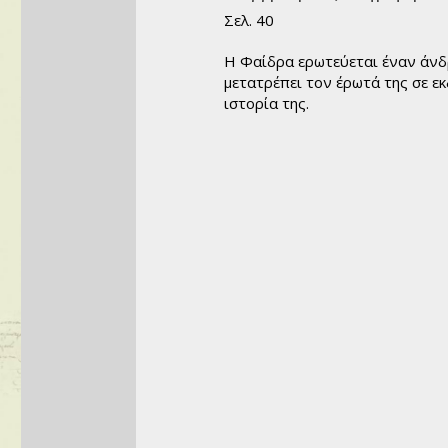
όσμιο Θέατρο
Σελ. 40
Ιστορία
Η Φαίδρα ερωτεύεται έναν άνδρ
ιογραφίες
μετατρέπει τον έρωτά της σε εκδ
υχολογία
ιστορία της.
κπαίδευση
Λεξικά
μερολόγια