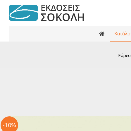
Κατάλο
Κατάλογος βι
Ανθολογίες
Εύρεσ
Κριτικά κε
Αρχαία Ελ
Ελληνι
Ελλη
Παγκόσ
Παγκ
Βιβλί
Εφηβι
-10%
Ελλη