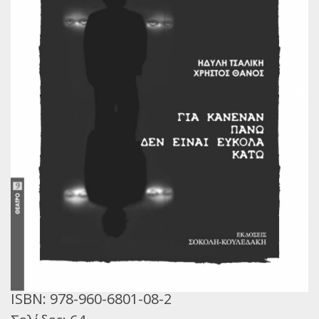
Παγκόσμια Ποίηση
Βιβλία για Παιδιά
Εφηβική Λογοτεχνία
Ελληνικό Θέατρο
Παγκόσμιο Θέατρο
Ιστορία
Βιογραφίες
Ψυχολογία
Εκπαίδευση
Λεξικά
ISBN:
978-960-6801-08-2
Ημερολόγια