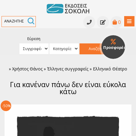
≡
0
Εύρεση
Κατάλογος βιβλίων
Προσφορές
Αναζήτηση
Κατάλογος βιβλίων
Υπό έκδοση
»
Χρήστος Θάνος » Έλληνες συγγραφείς » Ελληνικό Θέατρο
Ανθολογίες - Γραμματολογίες
Εκδηλώσεις
Για κανέναν πάνω δεν είναι εύκολα
Κριτικά κείμενα - Μελετήματα
Νέα
κάτω
Αρχαία Ελληνική Γραμματεία
Συγγραφείς
-50%
Ελληνική Πεζογραφία
Ελληνική Ποίηση
Παγκόσμια Πεζογραφία