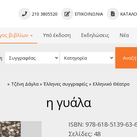
210 3805520
ΕΠΙΚΟΙΝΩΝΊΑ
ΚΑΤΆΛ
γος βιβλίων
Υπό έκδοση
Εκδηλώσεις
Νέα
βλίων
 - Γραμματολογίες
η
Αναζή
ίμενα - Μελετήματα
ληνική Γραμματεία
κή Πεζογραφία
»
Τζένη Δάγλα » Έλληνες συγγραφείς » Ελληνικό Θέατρο
νική Ποίηση
μια Πεζογραφία
η γυάλα
όσμια Ποίηση
α για Παιδιά
κή Λογοτεχνία
ISBN:
978-618-5139-63-
νικό Θέατρο
Σελίδες:
48