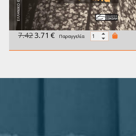
7.42
3.71
€
Παραγγελία