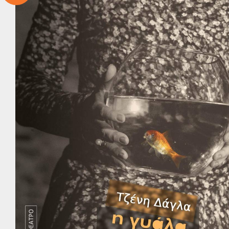
Παγκ
Β
Ψ
Ε
Η