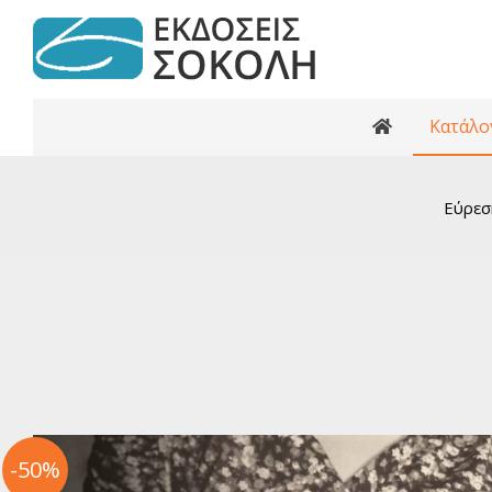
Κατάλο
Κατάλογος βι
Ανθολογίες
Εύρεσ
Κριτικά κε
Αρχαία Ελ
Ελληνι
Ελλη
Παγκόσ
Παγκ
Βιβλί
Εφηβι
-50%
Ελλη