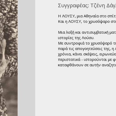
όσμιο Θέατρο
Συγγραφέας:
Τζένη Δάγ
Ιστορία
Η ΛΟΥΣΥ, μια Αθηναία στο σπίτι
ιογραφίες
Και η ΛΟΥΣΥ, το χρυσόψαρο στ
υχολογία
κπαίδευση
Μια λοξή και αντισυμβατική μα
ιστορίες της Λούσυ.
Λεξικά
Με συντροφιά το χρυσόψαρό της
μερολόγια
παρά τις απογοητεύσεις της, η
χρόνια, κάνει σκέψεις, ειρωνεύε
περιστατικά - ιστορούνται με 
καταφθάνουν σε αυτήν αναζητώ