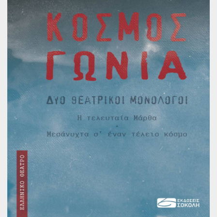
Παγκόσμια Ποίηση
Βιβλία για Παιδιά
Εφηβική Λογοτεχνία
Ελληνικό Θέατρο
Παγκόσμιο Θέατρο
Ιστορία
Βιογραφίες
Ψυχολογία
Εκπαίδευση
Λεξικά
Ημερολόγια