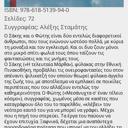
ISBN:
978-618-5139-94-0
Σελίδες:
72
Συγγραφέας:
Αλέξης Σταμάτης
Ο Σάκης και ο Φώτης είναι δύο εντελώς διαφορετικοί
άνθρωποι, που τους ενώνουν ωστόσο πολλά, με κύρια
τη μοναξιά και τον εγκλεισμό. Και οι δυο ζουν μόνοι
στο μικρό σπίτι-φωλιά τους όπου ταΐζουν τις
φαντασιώσεις και τις μνήμες τους.
Ο Σάκης («Η τελευταία Μάρθα»), φύλακας στην Εθνική
Πινακοθήκη, προβάλλει τις ονειροφαντασίες του στον
απέναντι ψιλικατζή τον οποίον θεωρεί φύλακα-άγγελο
της ζωής του, με αποτέλεσμα να εμπλακεί σε ποικίλες
περιπέτειες που του αλλάζουν εντελώς την
καθημερινότητα. Ο Φώτης («Μεσάνυχτα σ' έναν τέλειο
κόσμο»), συγγραφέας, χωμένος μέσα σε κασέτες που
καταγράφουν όλο του το παρελθόν, «κλέβει» τον
νεότερο εαυτό του για να μπορεί να γράφει. Μέχρι
που η πηγή του στερεύει. Τα έργα του παύουν να
έχουν επιτυχία. Ξαφνικά, δέχεται μια αναπάντεχα
προσοδοφόρα πρόταση που μπορεί να του αλλάξει τη