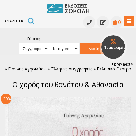
≡
0
Εύρεση
Κατάλογος βιβλίων
Προσφορές
Αναζήτηση
Κατάλογος βιβλίων
Υπό έκδοση
prev
next
»
Γιάννης Αγησιλάου » Έλληνες συγγραφείς » Ελληνικό Θέατρο
Ανθολογίες - Γραμματολογίες
Εκδηλώσεις
Ο χορός του θανάτου & Αθανασία
Κριτικά κείμενα - Μελετήματα
Νέα
Αρχαία Ελληνική Γραμματεία
Συγγραφείς
-30%
Ελληνική Πεζογραφία
Ελληνική Ποίηση
Παγκόσμια Πεζογραφία