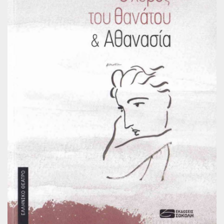
Παγκόσμια Ποίηση
Βιβλία για Παιδιά
Εφηβική Λογοτεχνία
Ελληνικό Θέατρο
Παγκόσμιο Θέατρο
Ιστορία
Βιογραφίες
Ψυχολογία
Εκπαίδευση
Λεξικά
Ημερολόγια