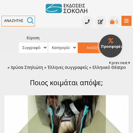
≡
0
Εύρεση
Κατάλογος βιβλίων
Προσφορές
Αναζήτηση
Κατάλογος βιβλίων
Υπό έκδοση
prev
next
»
Χρύσα Σπηλιώτη » Έλληνες συγγραφείς » Ελληνικό Θέατρο
Ανθολογίες - Γραμματολογίες
Εκδηλώσεις
Ποιος κοιμάται απόψε;
Κριτικά κείμενα - Μελετήματα
Νέα
Αρχαία Ελληνική Γραμματεία
Συγγραφείς
Ελληνική Πεζογραφία
Ελληνική Ποίηση
Παγκόσμια Πεζογραφία