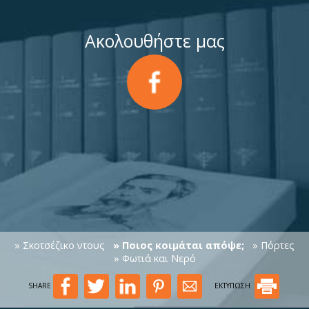
Ακολουθήστε μας
» Σκοτσέζικο ντους
» Ποιος κοιμάται απόψε;
» Πόρτες
» Φωτιά και Νερό
SHARE
ΕΚΤΥΠΩΣΗ