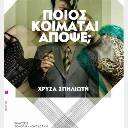
Παγκόσμια Ποίηση
Βιβλία για Παιδιά
Εφηβική Λογοτεχνία
Ελληνικό Θέατρο
Παγκόσμιο Θέατρο
Ιστορία
Βιογραφίες
Ψυχολογία
Εκπαίδευση
Λεξικά
Ημερολόγια