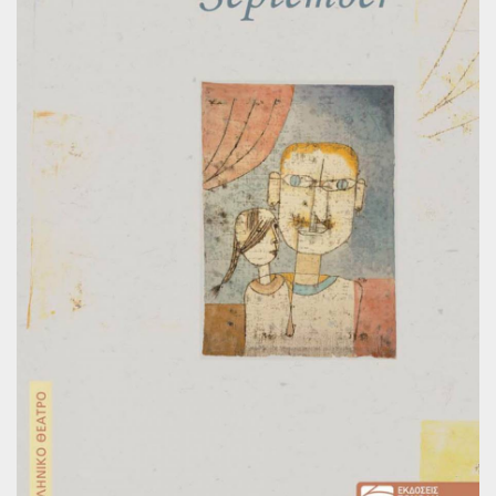
Παγκόσμια Ποίηση
Βιβλία για Παιδιά
Εφηβική Λογοτεχνία
Ελληνικό Θέατρο
Παγκόσμιο Θέατρο
Ιστορία
Βιογραφίες
Ψυχολογία
Εκπαίδευση
Λεξικά
Ημερολόγια