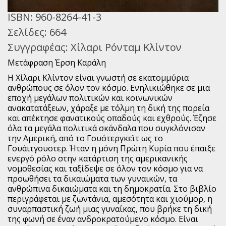
ISBN:
960-8264-41-3
Σελίδες:
664
Συγγραφέας:
Χίλαρι Ρόνταμ Κλίντον
Μετάφραση Έρση Καράλη
Η Χίλαρι Κλίντον είναι γνωστή σε εκατομμύρια
ανθρώπους σε όλον τον κόσμο. Ενηλικιώθηκε σε μια
εποχή μεγάλων πολιτικών και κοινωνικών
ανακατατάξεων, χάραξε με τόλμη τη δική της πορεία
και απέκτησε φανατικούς οπαδούς και εχθρούς. Έζησε
όλα τα μεγάλα πολιτικά σκάνδαλα που συγκλόνισαν
την Αμερική, από το Γουότεργκεϊτ ως το
Γουάιτγουοτερ. Ήταν η μόνη Πρώτη Κυρία που έπαιξε
ενεργό ρόλο στην κατάρτιση της αμερικανικής
νομοθεσίας και ταξίδεψε σε όλον τον κόσμο για να
προωθήσει τα δικαιώματα των γυναικών, τα
ανθρώπινα δικαιώματα και τη δημοκρατία. Στο βιβλίο
περιγράφεται με ζωντάνια, αμεσότητα και χιούμορ, η
συναρπαστική ζωή μιας γυναίκας, που βρήκε τη δική
της φωνή σε έναν ανδροκρατούμενο κόσμο. Είναι