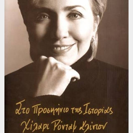
Παγκόσμια Ποίηση
Βιβλία για Παιδιά
Εφηβική Λογοτεχνία
Ελληνικό Θέατρο
Παγκόσμιο Θέατρο
Ιστορία
Βιογραφίες
Ψυχολογία
Εκπαίδευση
Λεξικά
Ημερολόγια