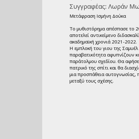
όσμιο Θέατρο
Συγγραφέας:
Λωράν Μω
Ιστορία
Μετάφραση Ισμήνη Δούκα
ιογραφίες
υχολογία
Το μυθιστόρημα απέσπασε το 201
αποτελεί αντικείμενο διδασκαλί
κπαίδευση
ακαδημαϊκή χρονιά 2021-2022.
Λεξικά
Η εμπλοκή του γιου της Σαμυέλ 
μερολόγια
παραβατικότητα αφυπνίζουν κα
παράτολμου σχεδίου. Θα αφήσει
πατρικό της σπίτι και θα διασχ
μια προσπάθεια αυτογνωσίας, 
μεταξύ τους σχέσης.