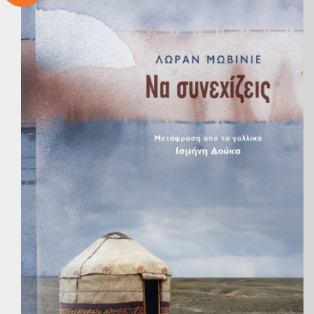
Παγκ
Β
Ψ
Ε
Η