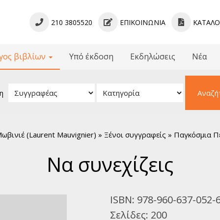
210 3805520
ΕΠΙΚΟΙΝΩΝΊΑ
ΚΑΤΆΛ
γος βιβλίων
Υπό έκδοση
Εκδηλώσεις
Νέα
βλίων
 - Γραμματολογίες
η
Αναζή
ίμενα - Μελετήματα
ληνική Γραμματεία
κή Πεζογραφία
ωβινιέ (Laurent Mauvignier) » Ξένοι συγγραφείς » Παγκόσμια 
νική Ποίηση
μια Πεζογραφία
Να συνεχίζεις
όσμια Ποίηση
α για Παιδιά
κή Λογοτεχνία
ISBN:
978-960-637-052-
νικό Θέατρο
Σελίδες:
200