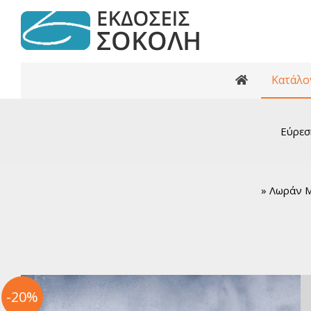
Κατάλο
Κατάλογος βι
Ανθολογίες
Εύρεσ
Κριτικά κε
Αρχαία Ελ
Ελληνι
»
Λωράν Μ
Ελλη
Παγκόσ
Παγκ
Βιβλί
Εφηβι
-20%
Ελλη