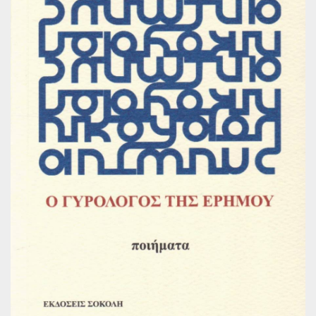
Παγκόσμια Ποίηση
Βιβλία για Παιδιά
Εφηβική Λογοτεχνία
Ελληνικό Θέατρο
Παγκόσμιο Θέατρο
Ιστορία
Βιογραφίες
Ψυχολογία
Εκπαίδευση
Λεξικά
Ημερολόγια