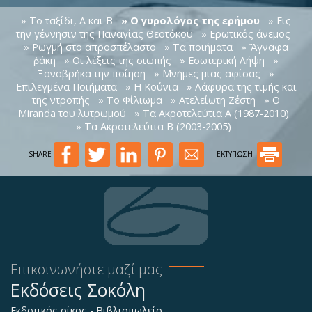
» Το ταξίδι, Α και Β
» Ο γυρολόγος της ερήμου
» Εις
την γέννησιν της Παναγίας Θεοτόκου
» Ερωτικός άνεμος
» Ρωγμή στο απροσπέλαστο
» Τα ποιήματα
» Ἄγναφα
ῥάκη
» Οι λέξεις της σιωπής
» Εσωτερική Λήψη
»
Ξαναβρήκα την ποίηση
» Μνήμες μιας αφίσας
»
Επιλεγμένα Ποιήματα
» Η Κούνια
» Λάφυρα της τιμής και
της ντροπής
» Το Φίλιωμα
» Ατελείωτη Ζέστη
» O
Miranda του λυτρωμού
» Τα Ακροτελεύτια Α (1987-2010)
» Τα Ακροτελεύτια Β (2003-2005)
SHARE
ΕΚΤΥΠΩΣΗ
Επικοινωνήστε μαζί μας
Εκδόσεις Σοκόλη
Εκδοτικός οίκος - Βιβλιοπωλείο