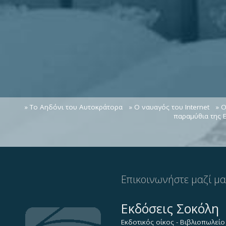
» Το Αηδόνι του Αυτοκράτορα
» Ο ναυαγός του Internet
» Ο
παραμύθια της 
Επικοινωνήστε μαζί μ
Εκδόσεις Σοκόλη
Εκδοτικός οίκος - Βιβλιοπωλείο