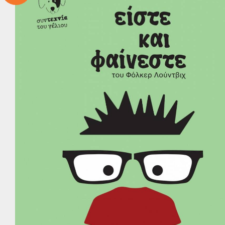
Παγκ
Β
Ψ
Ε
Η