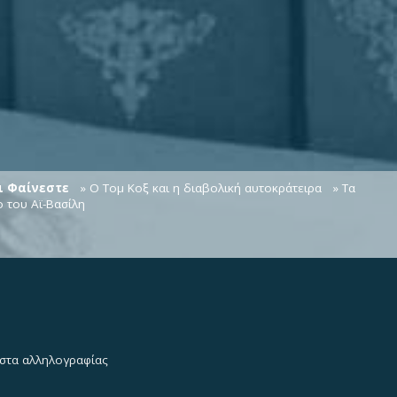
αι Φαίνεστε
» Ο Τομ Κοξ και η διαβολική αυτοκράτειρα
» Τα
 του Αϊ-Βασίλη
λίστα αλληλογραφίας