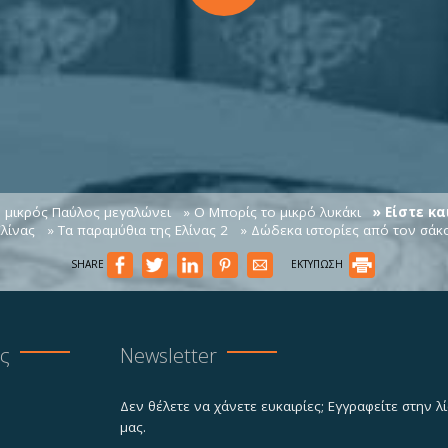
 μικρός Παύλος μεγαλώνει
» Ο Μπορίς το μικρό λυκάκι
» Είστε κ
Ελίνας
» Τα παραμύθια της Ελίνας 2
» Δώδεκα ιστορίες από τον σάκο
SHARE
ΕΚΤΥΠΩΣΗ
ας
Newsletter
Δεν θέλετε να χάνετε ευκαιρίες; Εγγραφείτε στην 
μας.