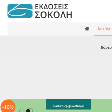
Κατάλο
Κατάλογος βι
Ανθολογίες
Εύρεσ
Κριτικά κε
Αρχαία Ελ
Ελληνι
Ελλη
Παγκόσ
Παγκ
Βιβλί
Εφηβι
-10%
Ελλη