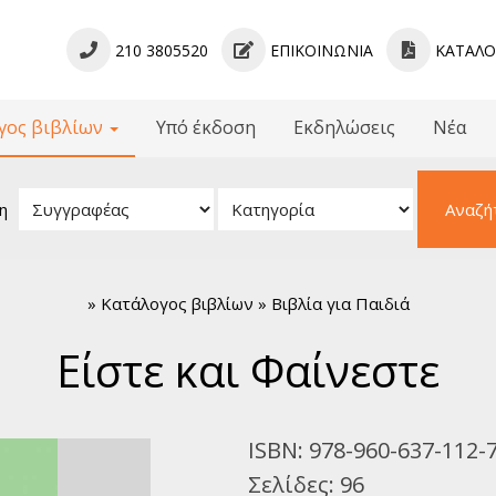
210 3805520
ΕΠΙΚΟΙΝΩΝΊΑ
ΚΑΤΆΛ
γος βιβλίων
Υπό έκδοση
Εκδηλώσεις
Νέα
βλίων
 - Γραμματολογίες
η
Αναζή
ίμενα - Μελετήματα
ληνική Γραμματεία
κή Πεζογραφία
»
Κατάλογος βιβλίων » Βιβλία για Παιδιά
νική Ποίηση
μια Πεζογραφία
Είστε και Φαίνεστε
όσμια Ποίηση
α για Παιδιά
κή Λογοτεχνία
ISBN:
978-960-637-112-
νικό Θέατρο
Σελίδες:
96