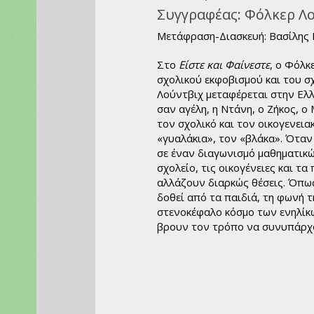
όσμιο Θέατρο
Συγγραφέας:
Φόλκερ Λ
Ιστορία
Μετάφραση-Διασκευή: Βασίλης 
ιογραφίες
υχολογία
Στο
Είστε και Φαίνεστε
, ο Φόλκ
σχολικού εκφοβισμού και του σ
κπαίδευση
Λούντβιχ μεταφέρεται στην Ελ
Λεξικά
σαν αγέλη, η Ντάνη, ο Ζήκος, ο
μερολόγια
τον σχολικό και τον οικογενει
«γυαλάκια», τον «βλάκα». Όταν
σε έναν διαγωνισμό μαθηματικώ
σχολείο, τις οικογένειες και τα
αλλάζουν διαρκώς θέσεις. Όπως
δοθεί από τα παιδιά, τη φωνή τ
στενοκέφαλο κόσμο των ενηλίκων
βρουν τον τρόπο να συνυπάρχου