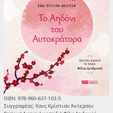
Παγκόσμια Ποίηση
Βιβλία για Παιδιά
Εφηβική Λογοτεχνία
Ελληνικό Θέατρο
Παγκόσμιο Θέατρο
Ιστορία
Βιογραφίες
Ψυχολογία
Εκπαίδευση
ISBN:
978-960-637-103-5
Λεξικά
Συγγραφέας:
Χανς Κρίστιαν Άντερσεν
Ημερολόγια