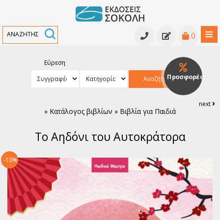
≡
0
Εύρεση
Κατάλογος βιβλίων
Προσφορές
Αναζήτηση
Κατάλογος βιβλίων
Υπό έκδοση
next
»
Κατάλογος βιβλίων » Βιβλία για Παιδιά
Ανθολογίες - Γραμματολογίες
Εκδηλώσεις
Το Αηδόνι του Αυτοκράτορα
Κριτικά κείμενα - Μελετήματα
Νέα
Αρχαία Ελληνική Γραμματεία
Συγγραφείς
-10%
Ελληνική Πεζογραφία
Ελληνική Ποίηση
Παγκόσμια Πεζογραφία