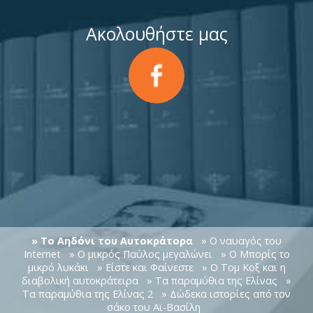
Ακολουθήστε μας
» Το Αηδόνι του Αυτοκράτορα
» Ο ναυαγός του
Internet
» Ο μικρός Παύλος μεγαλώνει
» Ο Μπορίς το
μικρό λυκάκι
» Είστε και Φαίνεστε
» Ο Τομ Κοξ και η
διαβολική αυτοκράτειρα
» Τα παραμύθια της Ελίνας
»
Τα παραμύθια της Ελίνας 2
» Δώδεκα ιστορίες από τον
σάκο του Αϊ-Βασίλη