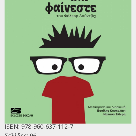
Παγκόσμια Ποίηση
Βιβλία για Παιδιά
Εφηβική Λογοτεχνία
Ελληνικό Θέατρο
Παγκόσμιο Θέατρο
Ιστορία
Βιογραφίες
Ψυχολογία
Εκπαίδευση
Λεξικά
ISBN:
978-960-637-112-7
Ημερολόγια
Σελίδες:
96