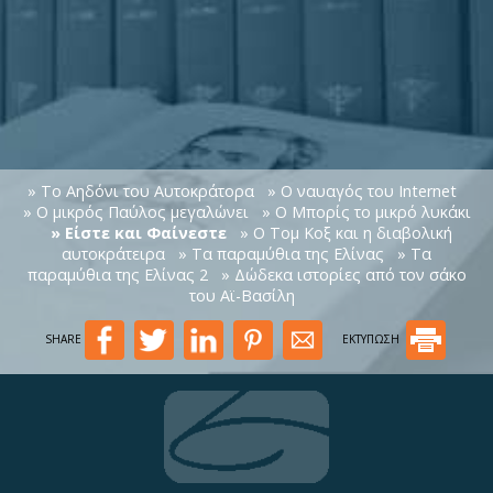
» Το Αηδόνι του Αυτοκράτορα
» Ο ναυαγός του Internet
» Ο μικρός Παύλος μεγαλώνει
» Ο Μπορίς το μικρό λυκάκι
» Είστε και Φαίνεστε
» Ο Τομ Κοξ και η διαβολική
αυτοκράτειρα
» Τα παραμύθια της Ελίνας
» Τα
παραμύθια της Ελίνας 2
» Δώδεκα ιστορίες από τον σάκο
του Αϊ-Βασίλη
SHARE
ΕΚΤΥΠΩΣΗ