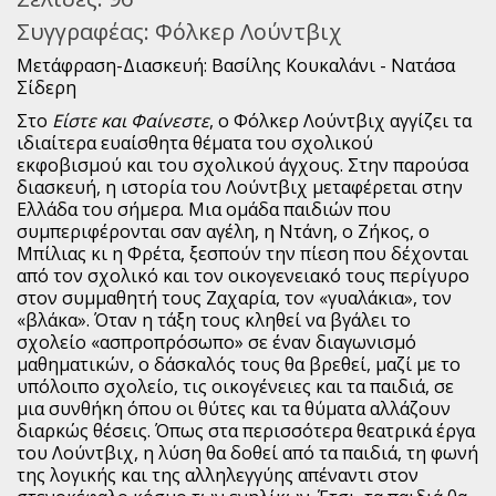
Συγγραφέας:
Φόλκερ Λούντβιχ
Μετάφραση-Διασκευή: Βασίλης Κουκαλάνι - Νατάσα
Σίδερη
Στο
Είστε και Φαίνεστε
, ο Φόλκερ Λούντβιχ αγγίζει τα
ιδιαίτερα ευαίσθητα θέματα του σχολικού
εκφοβισμού και του σχολικού άγχους. Στην παρούσα
διασκευή, η ιστορία του Λούντβιχ μεταφέρεται στην
Ελλάδα του σήμερα. Μια ομάδα παιδιών που
συμπεριφέρονται σαν αγέλη, η Ντάνη, ο Ζήκος, ο
Μπίλιας κι η Φρέτα, ξεσπούν την πίεση που δέχονται
από τον σχολικό και τον οικογενειακό τους περίγυρο
στον συμμαθητή τους Ζαχαρία, τον «γυαλάκια», τον
«βλάκα». Όταν η τάξη τους κληθεί να βγάλει το
σχολείο «ασπροπρόσωπο» σε έναν διαγωνισμό
μαθηματικών, ο δάσκαλός τους θα βρεθεί, μαζί με το
υπόλοιπο σχολείο, τις οικογένειες και τα παιδιά, σε
μια συνθήκη όπου οι θύτες και τα θύματα αλλάζουν
διαρκώς θέσεις. Όπως στα περισσότερα θεατρικά έργα
του Λούντβιχ, η λύση θα δοθεί από τα παιδιά, τη φωνή
της λογικής και της αλληλεγγύης απέναντι στον